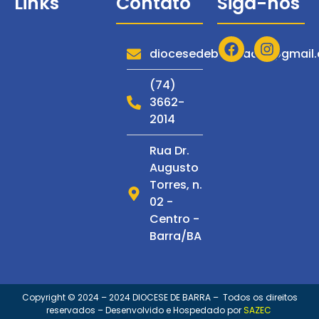
Links
Contato
Siga-nos
Diocese
Serviços
diocesedebarraadm@gmail
Notícias
(74)
3662-
Espiritualidade
2014
Multimídia
Rua Dr.
C. de
Augusto
Espiritualidade
Torres, n.
S. Francisco
02 -
Centro -
Barra/BA
Copyright © 2024 – 2024 DIOCESE DE BARRA – Todos os direitos
reservados – Desenvolvido e Hospedado por
SAZEC