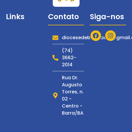
Links
Contato
Siga-nos
Diocese
Serviços
diocesedebarraadm@gmail
Notícias
(74)
3662-
Espiritualidade
2014
Multimídia
Rua Dr.
C. de
Augusto
Espiritualidade
Torres, n.
S. Francisco
02 -
Centro -
Barra/BA