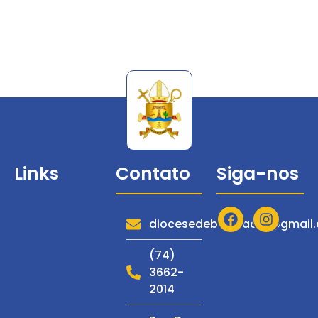
Links
Contato
Siga-nos
Diocese
Serviços
diocesedebarraadm@gmail
Notícias
(74)
3662-
Espiritualidade
2014
Multimídia