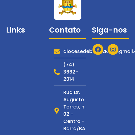
Links
Contato
Siga-nos
Diocese
Serviços
diocesedebarraadm@gmail
Notícias
(74)
3662-
Espiritualidade
2014
Multimídia
Rua Dr.
C. de
Augusto
Espiritualidade
Torres, n.
S. Francisco
02 -
Centro -
Barra/BA