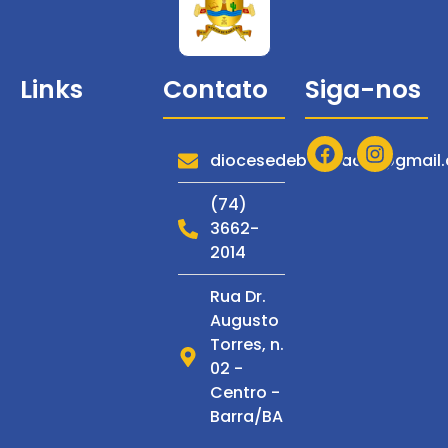
Links
Contato
Siga-nos
Diocese
Serviços
diocesedebarraadm@gmail
Notícias
(74)
3662-
Espiritualidade
2014
Multimídia
Rua Dr.
C. de
Augusto
Espiritualidade
Torres, n.
S. Francisco
02 -
Centro -
Barra/BA