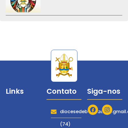
Links
Contato
Siga-nos
Diocese
Serviços
diocesedebarraadm@gmail
Notícias
(74)