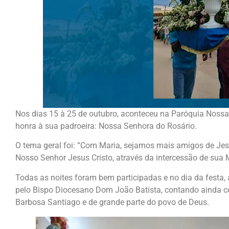
Nos dias 15 à 25 de outubro, aconteceu na Paróquia Nossa
honra à sua padroeira: Nossa Senhora do Rosário.
O tema geral foi: “Com Maria, sejamos mais amigos de Je
Nosso Senhor Jesus Cristo, através da intercessão de sua
Todas as noites foram bem participadas e no dia da festa, 
pelo Bispo Diocesano Dom João Batista, contando ainda co
Barbosa Santiago e de grande parte do povo de Deus.