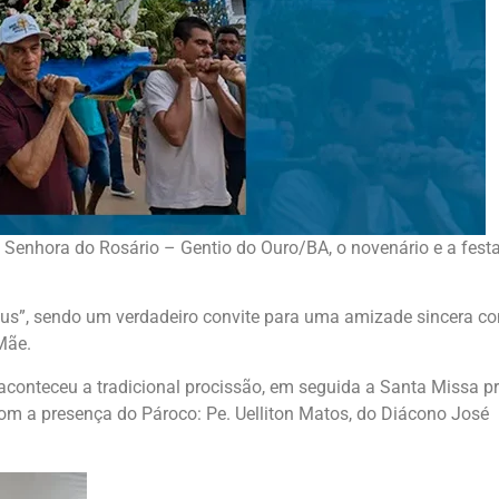
 Senhora do Rosário – Gentio do Ouro/BA, o novenário e a fest
sus”, sendo um verdadeiro convite para uma amizade sincera c
 Mãe.
aconteceu a tradicional procissão, em seguida a Santa Missa pr
m a presença do Pároco: Pe. Uelliton Matos, do Diácono José