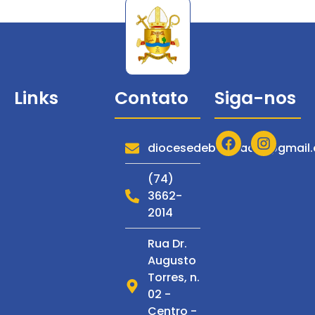
Links
Contato
Siga-nos
Diocese
Serviços
diocesedebarraadm@gmail
Notícias
(74)
3662-
Espiritualidade
2014
Multimídia
Rua Dr.
C. de
Augusto
Espiritualidade
Torres, n.
S. Francisco
02 -
Centro -