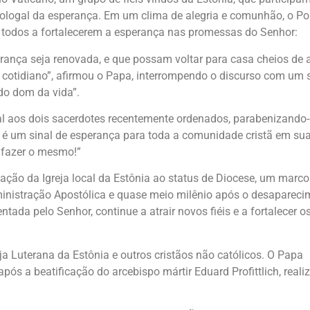
eologal da esperança. Em um clima de alegria e comunhão, o Pon
u todos a fortalecerem a esperança nas promessas do Senhor:
rança seja renovada, e que possam voltar para casa cheios de a
cotidiano”, afirmou o Papa, interrompendo o discurso com um s
do dom da vida”.
al aos dois sacerdotes recentemente ordenados, parabenizando
é um sinal de esperança para toda a comunidade cristã em sua 
 fazer o mesmo!”
vação da Igreja local da Estônia ao status de Diocese, um marco
inistração Apostólica e quase meio milênio após o desapareci
tada pelo Senhor, continue a atrair novos fiéis e a fortalecer o
a Luterana da Estônia e outros cristãos não católicos. O Papa
s a beatificação do arcebispo mártir Eduard Profittlich, reali