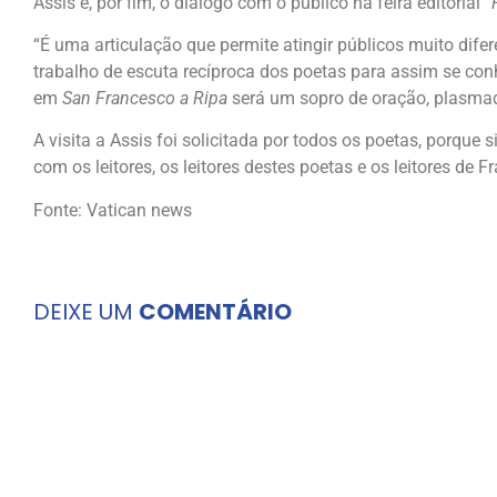
Assis e, por fim, o diálogo com o público na feira editorial “
“É uma articulação que permite atingir públicos muito di
trabalho de escuta recíproca dos poetas para assim se conh
em
San Francesco a Ripa
será um sopro de oração, plasmad
A visita a Assis foi solicitada por todos os poetas, porque 
com os leitores, os leitores destes poetas e os leitores de F
Fonte: Vatican news
DEIXE UM
COMENTÁRIO