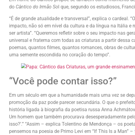
do
Cântico do Irmão So
l que, segundo os estudiosos, Franc
“É de grande atualidade e transversal”, explica o cardeal. “
impacto, não só em nível da cultura e da língua na Itália e
ser artista”. “Queremos refletir sobre o seu impacto nas g
universal e fraterna com todas as criaturas a partir dess
poemas, quantos filmes, quantos romances, obras de cul
uma semente escondida no coração do tempo”.
“Você pode contar isso?”
Em um século em que a humanidade mais uma vez se depara
promoção da paz pode parecer secundária. O que o prefeit
história ligada à biografia da poetisa russa Anna Achmátov
Um homem que também procurava desesperadamente pelo fil
isso?’.” “Assim – explica Tolentino de Mendonça – os poe
pensemos na poesia de Primo Levi em “If This Is a Man” –