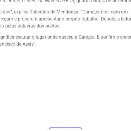
Più Libri Più Liberi
” na
Nuvola all’EUR
, quarta-feira, 4 de dezembr
ferentes”, explica Tolentino de Mendonça. “Começamos com um
eçam e procurem apresentar o próprio trabalho. Depois, a leitu
o pelas palavras dos poetas.
significa escutar o lugar onde nasceu a Canção. E por fim o enco
rancisco de Assis”.