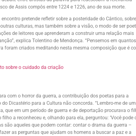
isco de Assis compôs entre 1224 e 1226, ano de sua morte.
O encontro pretende refletir sobre a posteridade do Cântico, sobr
 noutras culturas, mas também sobre a visão, o modo de ser poet
erações de leitores que aprenderam a construir uma relação mais
a canção”, explica Tolentino de Mendonça. “Pensemos em quantos
tura foram criados meditando nesta mesma composição que é c
 com o horror da guerra, a contribuição dos poetas para a
o do Dicastério para a Cultura não concorda. “Lembro-me de u
a, que em um período de guerra e de deportação procurava o fil
ho a reconheceu e, olhando para ela, perguntou: ‘Você pode 
tas são aqueles que podem contar: contar o drama da guerra –
 fazer as perguntas que ajudam os homens a buscar a paz e a