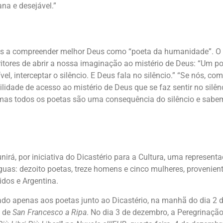
na e desejável.”
os a compreender melhor Deus como “poeta da humanidade”. O
tores de abrir a nossa imaginação ao mistério de Deus: “Um po
l, interceptar o silêncio. E Deus fala no silêncio.” “Se nós, co
lidade de acesso ao mistério de Deus que se faz sentir no silên
, mas todos os poetas são uma consequência do silêncio e sabe
unirá, por iniciativa do Dicastério para a Cultura, uma represent
ínguas: dezoito poetas, treze homens e cinco mulheres, provenien
idos e Argentina.
vado apenas aos poetas junto ao Dicastério, na manhã do dia 2 
a de
San Francesco a Ripa
. No dia 3 de dezembro, a Peregrinação