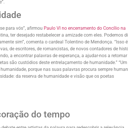
e”.
idade
-se para vós”, afirmou
Paulo VI no encerramento do Concílio na
tina, ter desejado restabelecer a amizade com eles. Podemos di
amente sim”, comenta o cardeal Tolentino de Mendonça. “Isso é
vas, de escritores, de romancistas, de novos contadores de histó
do, a encontrar palavras de esperança, a ajudar-nos a retoma
oetas são custódios deste entrelaçamento de humanidade.” “Um
de humanidade, porque nas suas palavras procura sempre human
ssidade: da reserva de humanidade e visão que os poetas
coração do tempo
ate entre artistas da palavra para redescobrir a relevância