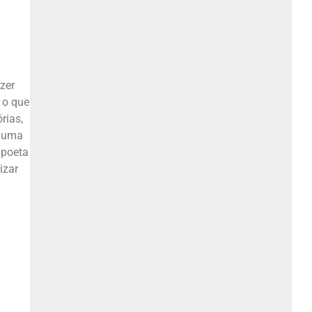
zer
 o que
rias,
r uma
 poeta
izar