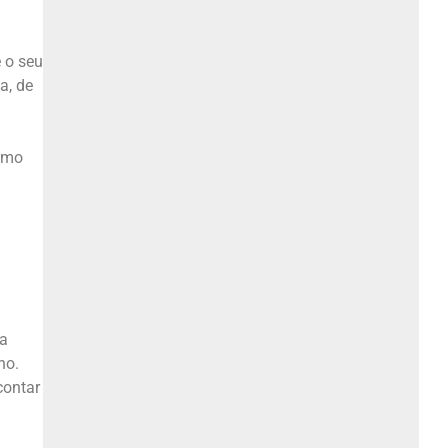
e o seu
a, de
omo
ma
ho.
contar