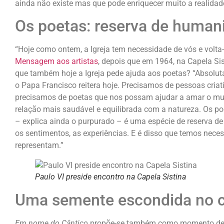
ainda não existe mas que pode enriquecer muito a realidad
Os poetas: reserva de human
“Hoje como ontem, a Igreja tem necessidade de vós e volta
Mensagem aos artistas
, depois que em 1964, na Capela Sis
que também hoje a Igreja pede ajuda aos poetas? “Absolut
o Papa Francisco reitera hoje. Precisamos de pessoas criati
precisamos de poetas que nos possam ajudar a amar o mun
relação mais saudável e equilibrada com a natureza. Os p
– explica ainda o purpurado – é uma espécie de reserva 
os sentimentos, as experiências. E é disso que temos nece
representam.”
Paulo VI preside encontro na Capela Sistina
Uma semente escondida no 
Em nome do Cântico
propõe-se também como momento de deb