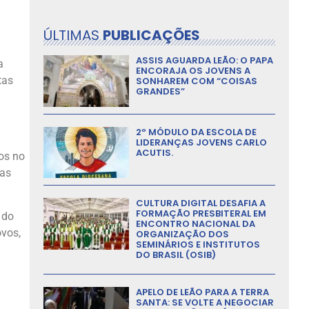
ÚLTIMAS
PUBLICAÇÕES
ASSIS AGUARDA LEÃO: O PAPA
a
ENCORAJA OS JOVENS A
tas
SONHAREM COM “COISAS
GRANDES”
2º MÓDULO DA ESCOLA DE
LIDERANÇAS JOVENS CARLO
ACUTIS.
os no
ras
CULTURA DIGITAL DESAFIA A
FORMAÇÃO PRESBITERAL EM
 do
ENCONTRO NACIONAL DA
ovos,
ORGANIZAÇÃO DOS
SEMINÁRIOS E INSTITUTOS
DO BRASIL (OSIB)
APELO DE LEÃO PARA A TERRA
SANTA: SE VOLTE A NEGOCIAR