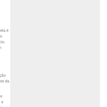
eta é
mo
cio.
m
ação
tes da
de
 a