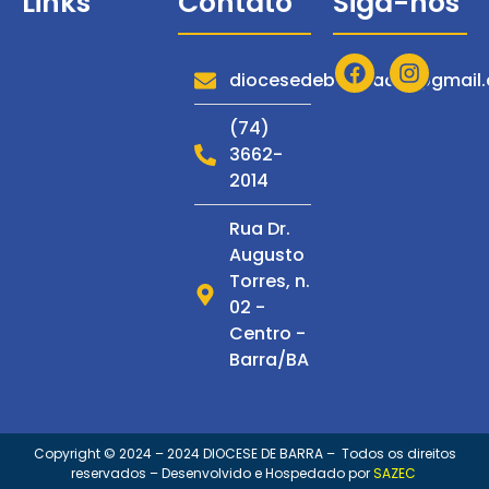
Links
Contato
Siga-nos
Diocese
Serviços
diocesedebarraadm@gmail
Notícias
(74)
3662-
Espiritualidade
2014
Multimídia
Rua Dr.
C. de
Augusto
Espiritualidade
Torres, n.
S. Francisco
02 -
Centro -
Barra/BA
Copyright © 2024 – 2024 DIOCESE DE BARRA – Todos os direitos
reservados – Desenvolvido e Hospedado por
SAZEC